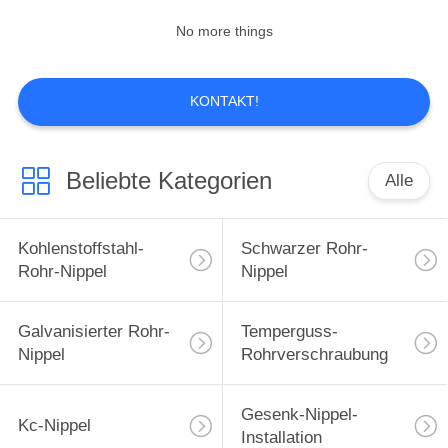
No more things
49
Edelstahl-Rohr-
KONTAKT!
Nippel
Beliebte Kategorien
Alle
Kohlenstoffstahl-
Schwarzer Rohr-
3
Rohr-Nippel
Nippel
Aluminiumrohr-
Galvanisierter Rohr-
Temperguss-
Nippel
Nippel
Rohrverschraubung
Gesenk-Nippel-
Kc-Nippel
Installation