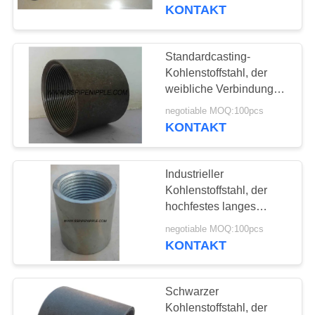
verringernd
KONTAKT
TRETEN
SIE
Standardcasting-
19
MIT
Kohlenstoffstahl, der
Galvanisierter Rohr-
weibliche Verbindungs-
UNS
Gleichgestellt-Form
Nippel
negotiable MOQ:100pcs
IN
verbindet
KONTAKT
VERBINDUNG
Industrieller
FORDERN
Kohlenstoffstahl, der
SIE
hochfestes langes
11
DIN2986 Berufsleben
EIN
negotiable MOQ:100pcs
Temperguss-
verbindet
KONTAKT
ZITAT
Rohrverschraubung
Schwarzer
SITEMAP
Kohlenstoffstahl, der