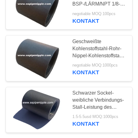
BSP-/LÄRM/NPT 1/8-8“
PRIVACY
Außendurchmesser
negotiable MOQ:100pcs
verbindet
KONTAKT
9
POLICY
Kc-Nippel
Geschweißte
Kohlenstoffstahl-Rohr-
Nippel-Kohlenstoffstahl-
Sockel-Schweißungs-
negotiable MOQ:1000pcs
Installationen
KONTAKT
5
Schwarzer Sockel-
Gesenk-Nippel-
weibliche Verbindungs-
Stall-Leistung des
Installation
harten Stahls
1.5-5.5usd MOQ:1000pcs
KONTAKT